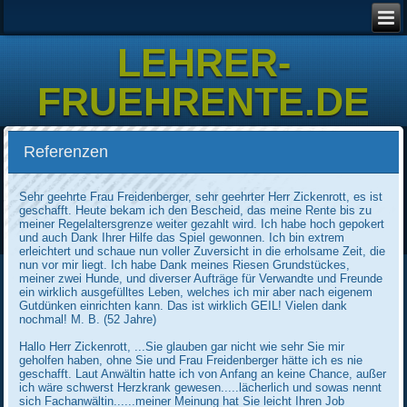
LEHRER-
FRUEHRENTE.DE
Referenzen
Sehr geehrte Frau Freidenberger, sehr geehrter Herr Zickenrott, es ist
geschafft. Heute bekam ich den Bescheid, das meine Rente bis zu
meiner Regelaltersgrenze weiter gezahlt wird. Ich habe hoch gepokert
und auch Dank Ihrer Hilfe das Spiel gewonnen. Ich bin extrem
erleichtert und schaue nun voller Zuversicht in die erholsame Zeit, die
nun vor mir liegt. Ich habe Dank meines Riesen Grundstückes,
meiner zwei Hunde, und diverser Aufträge für Verwandte und Freunde
ein wirklich ausgefülltes Leben, welches ich mir aber nach eigenem
Gutdünken einrichten kann. Das ist wirklich GEIL! Vielen dank
nochmal! M. B. (52 Jahre)
Hallo Herr Zickenrott, ...Sie glauben gar nicht wie sehr Sie mir
geholfen haben, ohne Sie und Frau Freidenberger hätte ich es nie
geschafft. Laut Anwältin hatte ich von Anfang an keine Chance, außer
ich wäre schwerst Herzkrank gewesen.....lächerlich und sowas nennt
sich Fachanwältin......meiner Meinung hat Sie leicht Ihren Job