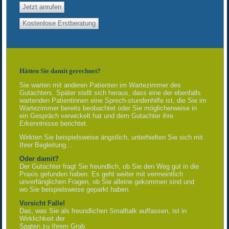
Jetzt anrufen
Kostenlose Erstberatung
Hätten Sie damit gerechnet?
Sie warten mit anderen Patienten im Wartezimmer des
Gutachters. Später stellt sich heraus, dass eine der ebenfalls
wartenden Patientinnen eine Sprech-stundenhilfe ist, die Sie im
Wartezimmer bereits beobachtet oder Sie möglicherweise in
ein Gespräch verwickelt hat und dem Gutachter ihre
Erkenntnisse berichtet.
Wirkten Sie beispielsweise ängstlich, unterhielten Sie sich mit
Ihrer Begleitung…
Oder damit?
Der Gutachter fragt Sie freundlich, ob Sie den Weg gut in die
Praxis gefunden haben. Es geht weiter mit vermeintlich
unverfänglichen Fragen, ob Sie alleine gekommen sind und
wo Sie beispielsweise geparkt haben.
Vorsicht Falle!
Das, was Sie als freundlichen Smalltalk auffassen, ist in
Wirklichkeit der
Spaten zu Ihrem Grab.