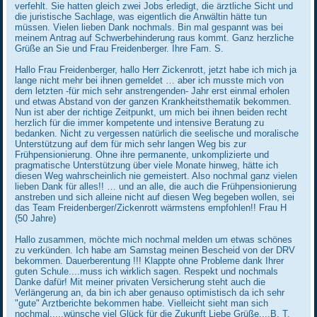
verfehlt. Sie hatten gleich zwei Jobs erledigt, die ärztliche Sicht und
die juristische Sachlage, was eigentlich die Anwältin hätte tun
müssen. Vielen lieben Dank nochmals. Bin mal gespannt was bei
meinem Antrag auf Schwerbehinderung raus kommt. Ganz herzliche
Grüße an Sie und Frau Freidenberger. Ihre Fam. S.
Hallo Frau Freidenberger, hallo Herr Zickenrott, jetzt habe ich mich ja
lange nicht mehr bei ihnen gemeldet … aber ich musste mich von
dem letzten -für mich sehr anstrengenden- Jahr erst einmal erholen
und etwas Abstand von der ganzen Krankheitsthematik bekommen.
Nun ist aber der richtige Zeitpunkt, um mich bei ihnen beiden recht
herzlich für die immer kompetente und intensive Beratung zu
bedanken. Nicht zu vergessen natürlich die seelische und moralische
Unterstützung auf dem für mich sehr langen Weg bis zur
Frühpensionierung. Ohne ihre permanente, unkomplizierte und
pragmatische Unterstützung über viele Monate hinweg, hätte ich
diesen Weg wahrscheinlich nie gemeistert. Also nochmal ganz vielen
lieben Dank für alles!! … und an alle, die auch die Frühpensionierung
anstreben und sich alleine nicht auf diesen Weg begeben wollen, sei
das Team Freidenberger/Zickenrott wärmstens empfohlen!! Frau H
(50 Jahre)
Hallo zusammen, möchte mich nochmal melden um etwas schönes
zu verkünden. Ich habe am Samstag meinen Bescheid von der DRV
bekommen. Dauerberentung !!! Klappte ohne Probleme dank Ihrer
guten Schule....muss ich wirklich sagen. Respekt und nochmals
Danke dafür! Mit meiner privaten Versicherung steht auch die
Verlängerung an, da bin ich aber genauso optimistisch da ich sehr
"gute" Arztberichte bekommen habe. Vielleicht sieht man sich
nochmal.....wünsche viel Glück für die Zukunft Liebe Grüße....B. T.