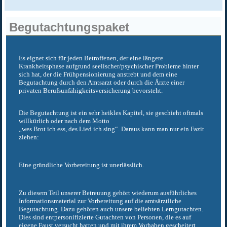
Begutachtungspaket
Es eignet sich für jeden Betroffenen, der eine längere
Krankheitsphase aufgrund seelischer/psychischer Probleme hinter
sich hat, der die Frühpensionierung anstrebt und dem eine
Begutachtung durch den Amtsarzt oder durch die Ärzte einer
privaten Berufsunfähigkeitsversicherung bevorsteht.
Die Begutachtung ist ein sehr heikles Kapitel, sie geschieht oftmals
willkürlich oder nach dem Motto
„wes Brot ich ess, des Lied ich sing“. Daraus kann man nur ein Fazit
ziehen:
Eine gründliche Vorbereitung ist unerlässlich.
Zu diesem Teil unserer Betreuung gehört wiederum ausführliches
Informationsmaterial zur Vorbereitung auf die amtsärztliche
Begutachtung. Dazu gehören auch unsere beliebten Lerngutachten.
Dies sind entpersonifizierte Gutachten von Personen, die es auf
eigene Faust versucht hatten und mit ihrem Vorhaben gescheitert